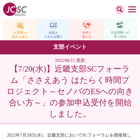
社会貢献への
仲間と
SC業界の
知見と
取り組み
繋がる
動向を探る
スキルを磨く
支部イベント
2022/06/15 更新
【7/20(水)】近畿支部SCフォーラ
ム「ささえあう はたらく時間プ
ロジェクト～セノバのESへの向き
合い方～」の参加申込受付を開始
しました。
2022年7月20日(水)、近畿支部においてSCフォーラムを開催致し