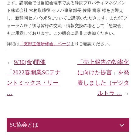
ます。講演会では当協会理事である静鉄プロパティマネジメン
ト株式会社 常務取締役 セノバ事業部長 佐藤 壽康 様をお迎え
し、新静岡セノバのESについてご講演いただきます。またSCフ
ォーラム終了後は皆様の交流・情報交換の場として「懇親会」
もご用意しております。この機会に是非ご参加ください。
詳細は
「支部主催研修会」ページ
よりご確認ください。
←
9/30(金)開催
「売上報告の効率化
「2022春開業SCテナ
に向けた提言」を発
ントミックス・リー
表しました（デジタ
…
ルトラ …
→
SC協会とは