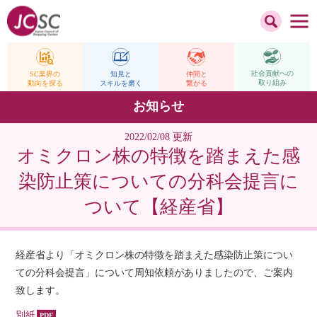
社会貢献への
仲間と
SC業界の
知見と
取り組み
繋がる
動向を探る
スキルを磨く
お知らせ
2022/02/08 更新
オミクロン株の特徴を踏まえた感
染防止策についての分科会提言に
ついて【経産省】
経産省より「オミクロン株の特徴を踏まえた感染防止策につい
ての分科会提言」について周知依頼がありましたので、ご案内
致します。
別紙