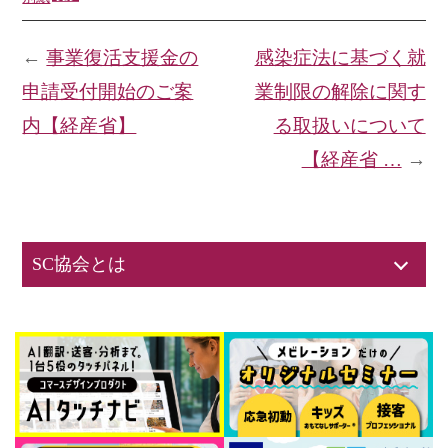
←
事業復活支援金の
感染症法に基づく就
申請受付開始のご案
業制限の解除に関す
内【経産省】
る取扱いについて
【経産省 …
→
SC協会とは