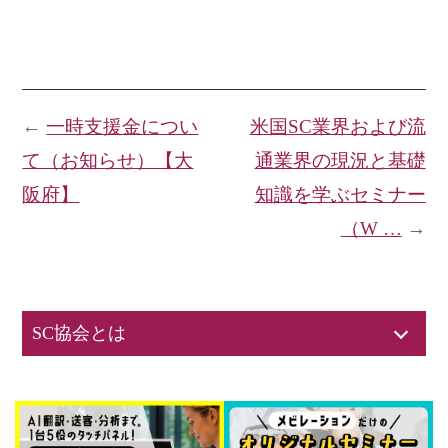
←
一時支援金につい
米国SC業界および流
て（お知らせ）【大
通業界の現況と基礎
阪府】
知識を学ぶセミナー
（W …
→
SC協会とは