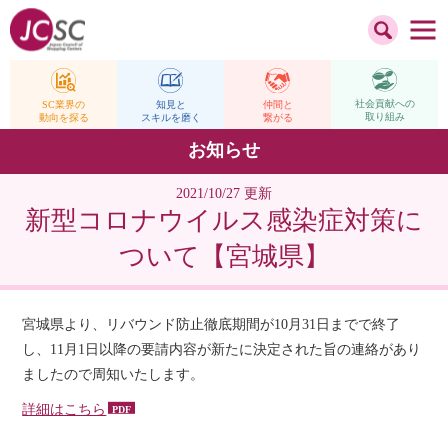
社会貢献への
仲間と
SC業界の
知見と
取り組み
繋がる
動向を探る
スキルを磨く
お知らせ
2021/10/27 更新
新型コロナウイルス感染症対策に
ついて【宮城県】
宮城県より、リバウンド防止徹底期間が10月31日までで終了
し、11月1日以降の要請内容が新たに決定された旨の連絡があり
ましたので周知いたします。
詳細はこちら