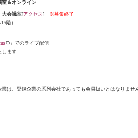
議室＆オンライン
 大会議室
[
アクセス
]
※募集終了
ル15階）
ams
」でのライブ配信
たします
企業は、登録企業の系列会社であっても会員扱いとはなりませ