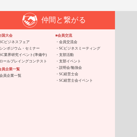
仲間と繋がる
全国大会
■会員交流
SCビジネスフェア
会員交流会
シンポジウム・セミナー
SCビジネスミーティング
SC業界研究イベント(準備中)
支部活動
ロールプレイングコンテスト
支部イベント
説明会/勉強会
会員企業一覧
SC経営士会
会員企業一覧
SC経営士会イベント