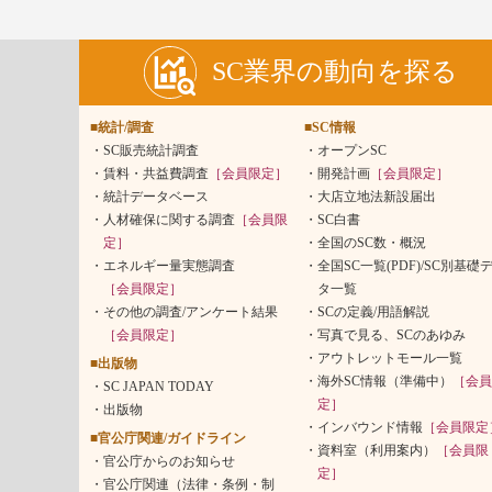
SC業界の動向を探る
■統計/調査
■SC情報
SC販売統計調査
オープンSC
賃料・共益費調査
［会員限定］
開発計画
［会員限定］
統計データベース
大店立地法新設届出
人材確保に関する調査
［会員限
SC白書
定］
全国のSC数・概況
エネルギー量実態調査
全国SC一覧(PDF)/SC別基礎
［会員限定］
タ一覧
その他の調査/アンケート結果
SCの定義/用語解説
［会員限定］
写真で見る、SCのあゆみ
アウトレットモール一覧
■出版物
海外SC情報（準備中）
［会員
SC JAPAN TODAY
定］
出版物
インバウンド情報
［会員限定
■官公庁関連/ガイドライン
資料室（利用案内）
［会員限
官公庁からのお知らせ
定］
官公庁関連（法律・条例・制