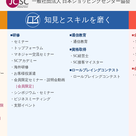
一般社団法人 日本ショッピングセンター協会
知見とスキルを磨く
■研修
■通信教育
■
セミナー
通信教育
トップフォーラム
■資格取得
マネジャー交流セミナー
SC経営士
SCアカデミー
SC接客マイスター
海外研修
■
■ロールプレイングコンテスト
デー
お客様役派遣
ロールプレイングコンテスト
会員限定セミナー・説明会動画
［会員限定］
シンポジウム・セミナー
ビジネスミーティング
限
支部イベント
］