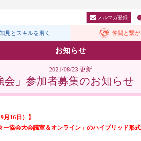
メルマガ登録
知見と
スキルを磨く
仲間と
繋が
お知らせ
2021/08/23 更新
X勉強会」参加者募集のお知ら
9月16日）】
ター協会大会議室＆オンライン」のハイブリッド形式