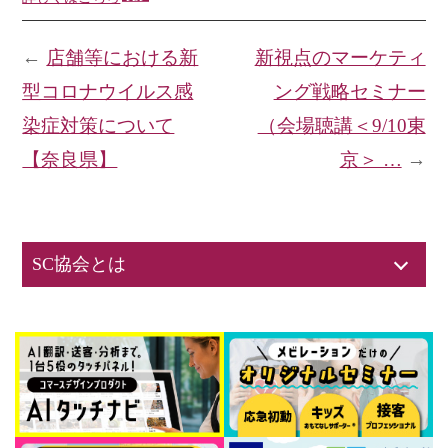
←
店舗等における新
新視点のマーケティ
型コロナウイルス感
ング戦略セミナー
染症対策について
（会場聴講＜9/10東
【奈良県】
京＞ …
→
SC協会とは