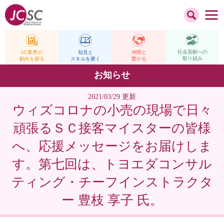
社会貢献への
仲間と
SC業界の
知見と
取り組み
繋がる
動向を探る
スキルを磨く
お知らせ
2021/03/29 更新
ウィズコロナの小売の現場で日々
頑張るＳＣ接客マイスターの皆様
へ、応援メッセージをお届けしま
す。第七回は、トヨエダコンサル
ティング・チーフインストラクタ
ー 豊枝 享子 氏。