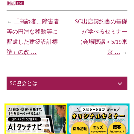
別紙
←
「高齢者、障害者
SC出店契約書の基礎
等の円滑な移動等に
が学べるセミナー
配慮した建築設計標
（会場聴講＜5/19東
準」の改 …
京 …
→
SC協会とは