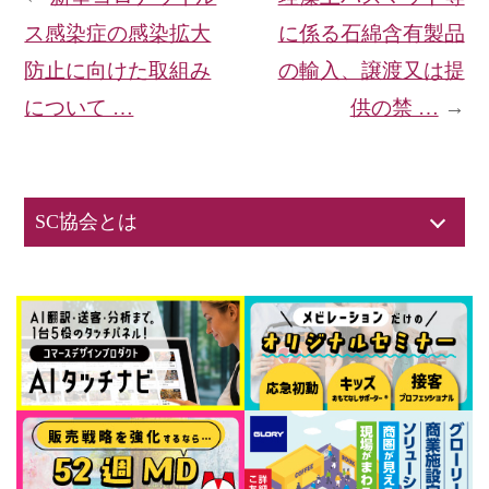
ス感染症の感染拡大
に係る石綿含有製品
防止に向けた取組み
の輸入、譲渡又は提
について …
供の禁 …
→
SC協会とは