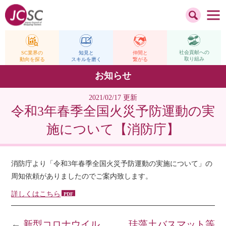
社会貢献への
仲間と
SC業界の
知見と
取り組み
繋がる
動向を探る
スキルを磨く
お知らせ
2021/02/17 更新
令和3年春季全国火災予防運動の実
施について【消防庁】
消防庁より「令和3年春季全国火災予防運動の実施について」の
周知依頼がありましたのでご案内致します。
詳しくはこちら
←
新型コロナウイル
珪藻土バスマット等