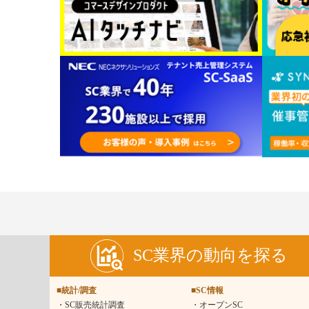
SC業界の動向を探る
■統計/調査
■SC情報
SC販売統計調査
オープンSC