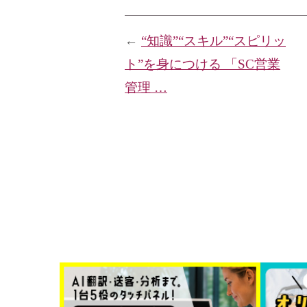
←
“知識”“スキル”“スピリッ
ト”を身につける 「SC営業
管理 …