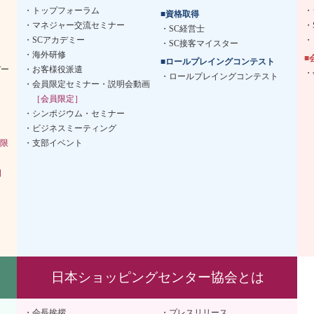
トップフォーラム
■資格取得
マネジャー交流セミナー
SC経営士
SCアカデミー
SC接客マイスター
海外研修
■
■ロールプレイングコンテスト
デー
お客様役派遣
ロールプレイングコンテスト
会員限定セミナー・説明会動画
［会員限定］
シンポジウム・セミナー
ビジネスミーティング
限
支部イベント
］
日本ショッピングセンター協会とは
会長挨拶
プレスリリース