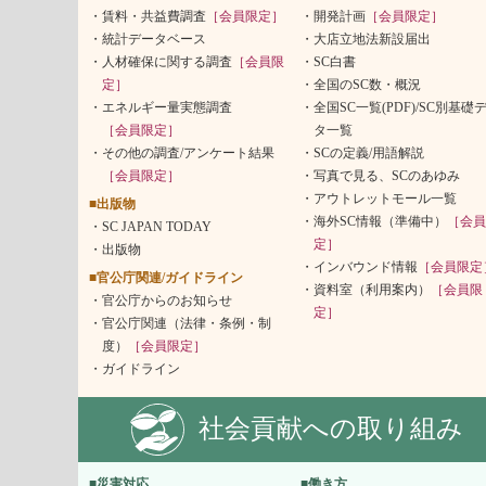
賃料・共益費調査
［会員限定］
開発計画
［会員限定］
統計データベース
大店立地法新設届出
人材確保に関する調査
［会員限
SC白書
定］
全国のSC数・概況
エネルギー量実態調査
全国SC一覧(PDF)/SC別基礎
［会員限定］
タ一覧
その他の調査/アンケート結果
SCの定義/用語解説
［会員限定］
写真で見る、SCのあゆみ
アウトレットモール一覧
■出版物
海外SC情報（準備中）
［会員
SC JAPAN TODAY
定］
出版物
インバウンド情報
［会員限定
■官公庁関連/ガイドライン
資料室（利用案内）
［会員限
官公庁からのお知らせ
定］
官公庁関連（法律・条例・制
度）
［会員限定］
ガイドライン
社会貢献への取り組み
■災害対応
■働き方