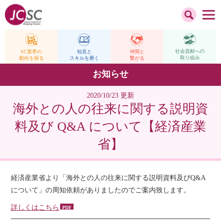
社会貢献への
仲間と
SC業界の
知見と
取り組み
繋がる
動向を探る
スキルを磨く
お知らせ
2020/10/23 更新
海外との人の往来に関する説明資
料及び Q&A について【経済産業
省】
経済産業省より「海外との人の往来に関する説明資料及びQ&A
について」の周知依頼がありましたのでご案内致します。
詳しくはこちら