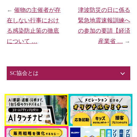
←
催物の主催者が存
津波防災の日に係る
在しない行事におけ
緊急地震速報訓練へ
る感染防止策の徹底
の参加の要請【経済
について …
産業省 …
→
SC協会とは