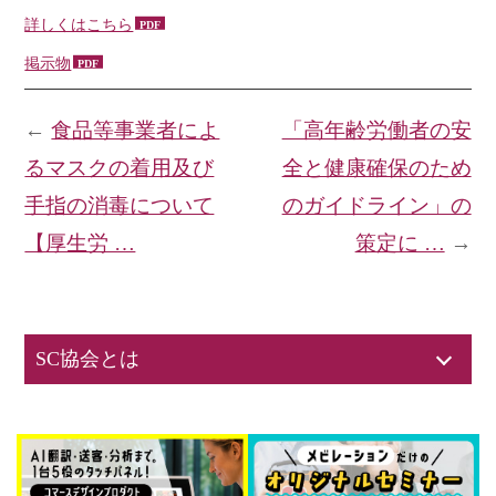
詳しくはこちら
掲示物
←
食品等事業者によ
「高年齢労働者の安
るマスクの着用及び
全と健康確保のため
手指の消毒について
のガイドライン」の
【厚生労 …
策定に …
→
SC協会とは