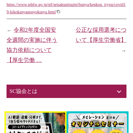
https://www.mhlw.go.jp/stf/seisakunitsuite/bunya/kenkou_iryou/covid1
9-kikokusyasessyokusya.html
←
令和2年度全国安
公正な採用選考につ
全週間の実施に伴う
いて【厚生労働省】
協力依頼について
→
【厚生労働 …
SC協会とは