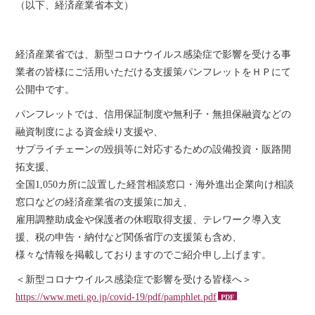
（以下、経済産業省本文）
経済産業省では、新型コロナウイルス感染症で影響を受ける事
業者の皆様にご活用いただける支援策パンフレットをＨＰにて
公開中です。
パンフレットでは、信用保証制度や無利子・無担保融資などの
融資制度による資金繰り支援や、
サプライチェーンの毀損等に対応するための設備投資・販路開
拓支援、
全国1,050カ所に設置した経営相談窓口・海外進出企業向け相談
窓口などの経済産業省の支援策に加え、
雇用調整助成金や保護者の休暇取得支援、テレワーク導入支
援、税の申告・納付など関係省庁の支援策も含め、
様々な情報を掲載しておりますのでご紹介申し上げます。
＜新型コロナウイルス感染症で影響を受ける皆様へ＞
https://www.meti.go.jp/covid-19/pdf/pamphlet.pdf