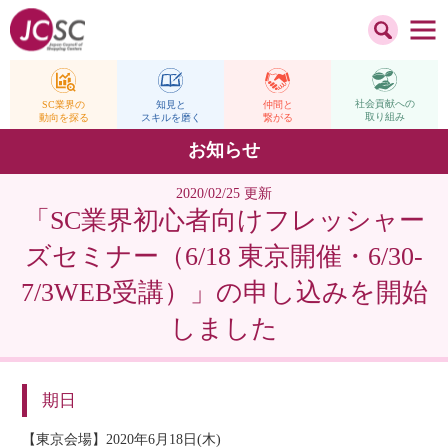
社会貢献への
仲間と
SC業界の
知見と
取り組み
繋がる
動向を探る
スキルを磨く
お知らせ
2020/02/25 更新
「SC業界初心者向けフレッシャー
ズセミナー（6/18 東京開催・6/30-
7/3WEB受講）」の申し込みを開始
しました
期日
【東京会場】2020年6月18日(木)