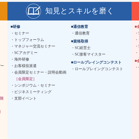
知見とスキルを磨く
■研修
■通信教育
■
セミナー
通信教育
トップフォーラム
■資格取得
マネジャー交流セミナー
SC経営士
SCアカデミー
SC接客マイスター
海外研修
■
■ロールプレイングコンテスト
デー
お客様役派遣
ロールプレイングコンテスト
会員限定セミナー・説明会動画
［会員限定］
シンポジウム・セミナー
ビジネスミーティング
限
支部イベント
］