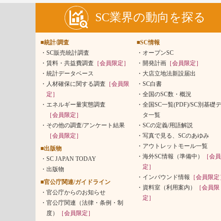
SC業界の動向を探る
■統計/調査
■SC情報
SC販売統計調査
オープンSC
賃料・共益費調査
［会員限定］
開発計画
［会員限定］
統計データベース
大店立地法新設届出
人材確保に関する調査
［会員限
SC白書
定］
全国のSC数・概況
エネルギー量実態調査
全国SC一覧(PDF)/SC別基礎
［会員限定］
タ一覧
その他の調査/アンケート結果
SCの定義/用語解説
［会員限定］
写真で見る、SCのあゆみ
アウトレットモール一覧
■出版物
海外SC情報（準備中）
［会員
SC JAPAN TODAY
定］
出版物
インバウンド情報
［会員限定
■官公庁関連/ガイドライン
資料室（利用案内）
［会員限
官公庁からのお知らせ
定］
官公庁関連（法律・条例・制
度）
［会員限定］