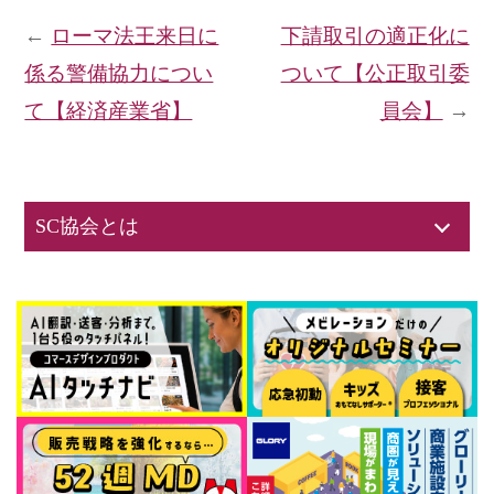
←
ローマ法王来日に
下請取引の適正化に
係る警備協力につい
ついて【公正取引委
て【経済産業省】
員会】
→
SC協会とは