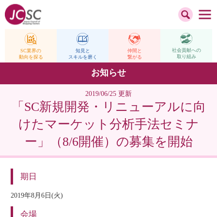
社会貢献への
仲間と
SC業界の
知見と
取り組み
繋がる
動向を探る
スキルを磨く
お知らせ
2019/06/25 更新
「SC新規開発・リニューアルに向
けたマーケット分析手法セミナ
ー」（8/6開催）の募集を開始
期日
2019年8月6日(火)
会場