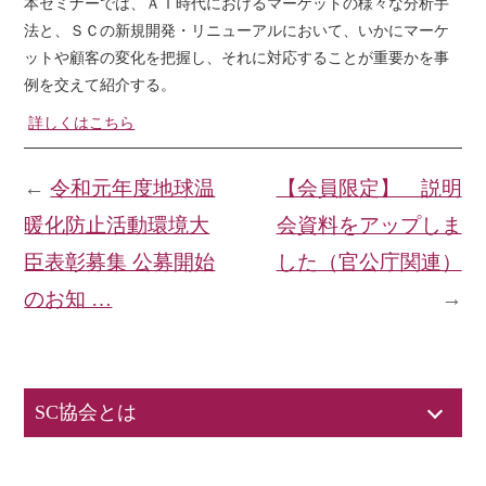
本セミナーでは、ＡＩ時代におけるマーケットの様々な分析手
法と、ＳＣの新規開発・リニューアルにおいて、いかにマーケ
ットや顧客の変化を把握し、それに対応することが重要かを事
例を交えて紹介する。
詳しくはこちら
←
令和元年度地球温
【会員限定】 説明
暖化防止活動環境大
会資料をアップしま
臣表彰募集 公募開始
した（官公庁関連）
のお知 …
→
SC協会とは