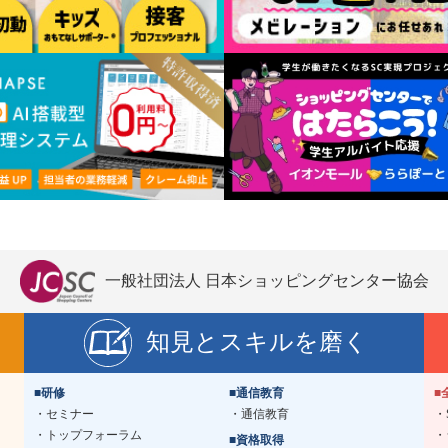
一般社団法人 日本ショッピングセンター協会
知見とスキルを磨く
■研修
■通信教育
■
セミナー
通信教育
トップフォーラム
■資格取得