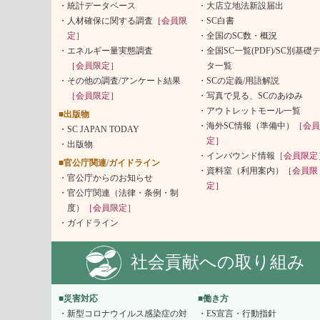
統計データベース
大店立地法新設届出
人材確保に関する調査
［会員限
SC白書
定］
全国のSC数・概況
エネルギー量実態調査
全国SC一覧(PDF)/SC別基礎
［会員限定］
タ一覧
その他の調査/アンケート結果
SCの定義/用語解説
［会員限定］
写真で見る、SCのあゆみ
アウトレットモール一覧
■出版物
海外SC情報（準備中）
［会員
SC JAPAN TODAY
定］
出版物
インバウンド情報
［会員限定
■官公庁関連/ガイドライン
資料室（利用案内）
［会員限
官公庁からのお知らせ
定］
官公庁関連（法律・条例・制
度）
［会員限定］
ガイドライン
社会貢献への取り組み
■災害対応
■働き方
新型コロナウイルス感染症の対
ES宣言・行動指針