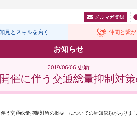
メルマガ登録
知見と
スキルを磨く
仲間と
繋が
お知らせ
2019/06/06 更新
ト開催に伴う交通総量抑制対
催に伴う交通総量抑制対策の概要」についての周知依頼がありま