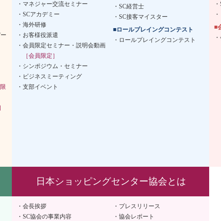
マネジャー交流セミナー
SC経営士
SCアカデミー
SC接客マイスター
海外研修
■
■ロールプレイングコンテスト
デー
お客様役派遣
ロールプレイングコンテスト
会員限定セミナー・説明会動画
［会員限定］
シンポジウム・セミナー
ビジネスミーティング
限
支部イベント
］
日本ショッピングセンター協会とは
会長挨拶
プレスリリース
SC協会の事業内容
協会レポート