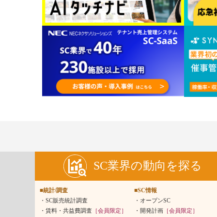
SC業界の動向を探る
■統計/調査
■SC情報
SC販売統計調査
オープンSC
賃料・共益費調査
［会員限定］
開発計画
［会員限定］