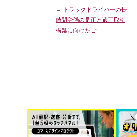
←
トラックドライバーの長
時間労働の是正と適正取引
構築に向けたご …