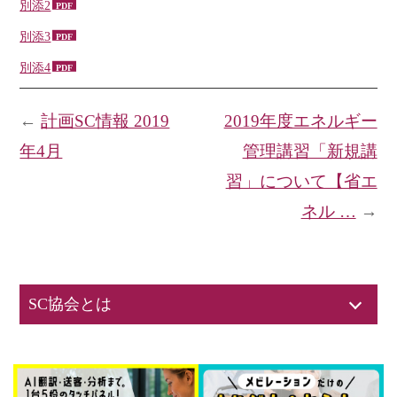
別添2
別添3
別添4
←
計画SC情報 2019
2019年度エネルギー
年4月
管理講習「新規講
習」について【省エ
ネル …
→
SC協会とは