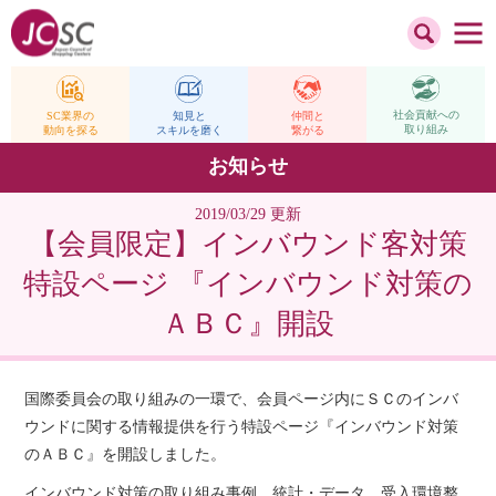
社会貢献への
仲間と
SC業界の
知見と
取り組み
繋がる
動向を探る
スキルを磨く
お知らせ
2019/03/29 更新
【会員限定】インバウンド客対策
特設ページ 『インバウンド対策の
ＡＢＣ』開設
国際委員会の取り組みの一環で、会員ページ内にＳＣのインバ
ウンドに関する情報提供を行う特設ページ『インバウンド対策
のＡＢＣ』を開設しました。
インバウンド対策の取り組み事例、統計・データ、受入環境整