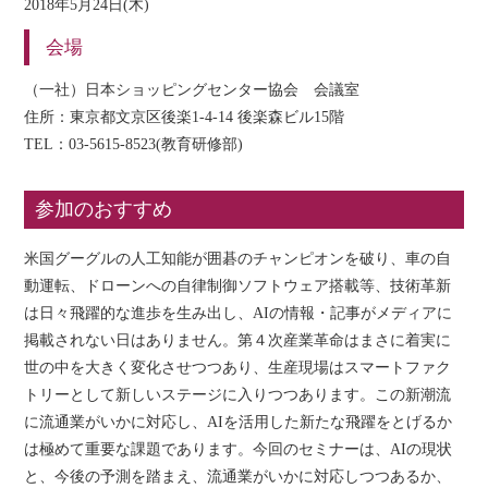
2018年5月24日(木)
会場
（一社）日本ショッピングセンター協会 会議室
住所：東京都文京区後楽1-4-14 後楽森ビル15階
TEL：03-5615-8523(教育研修部)
参加のおすすめ
米国グーグルの人工知能が囲碁のチャンピオンを破り、車の自
動運転、ドローンへの自律制御ソフトウェア搭載等、技術革新
は日々飛躍的な進歩を生み出し、AIの情報・記事がメディアに
掲載されない日はありません。第４次産業革命はまさに着実に
世の中を大きく変化させつつあり、生産現場はスマートファク
トリーとして新しいステージに入りつつあります。この新潮流
に流通業がいかに対応し、AIを活用した新たな飛躍をとげるか
は極めて重要な課題であります。今回のセミナーは、AIの現状
と、今後の予測を踏まえ、流通業がいかに対応しつつあるか、