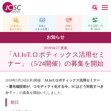
社会貢献への
仲間と
SC業界の
知見と
取り組み
繋がる
動向を探る
スキルを磨く
お知らせ
2018/04/27 更新
「AI.IoT.ロボティックス活用セミ
ナー」（5/24開催）の募集を開始
2018年5月24日(木)開催「
AI.IoT.ロボティックス活用セミナー
～最先端技術が、コモディティ化する今、SCはどう対処すべき
か？～
」の募集を開始いたしました。
期日