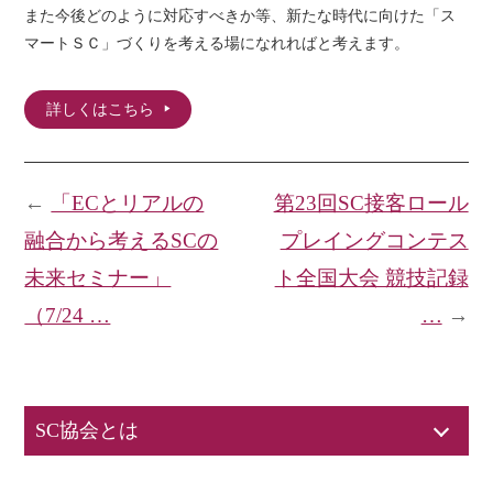
また今後どのように対応すべきか等、新たな時代に向けた「ス
マートＳＣ」づくりを考える場になれればと考えます。
詳しくはこちら
←
「ECとリアルの
第23回SC接客ロール
融合から考えるSCの
プレイングコンテス
未来セミナー」
ト全国大会 競技記録
（7/24 …
…
→
SC協会とは