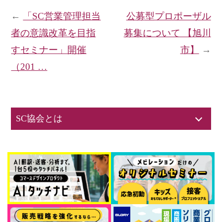
←
「SC営業管理担当
公募型プロポーザル
者の意識改革を目指
募集について 【旭川
すセミナー」開催
市】
→
（201 …
SC協会とは