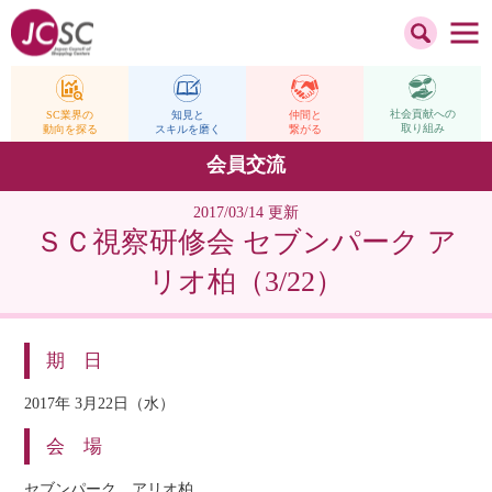
社会貢献への
仲間と
SC業界の
知見と
取り組み
繋がる
動向を探る
スキルを磨く
会員交流
2017/03/14 更新
ＳＣ視察研修会 セブンパーク ア
リオ柏（3/22）
期 日
2017年 3月22日（水）
会 場
セブンパーク アリオ柏