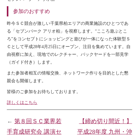
参加のおすすめ
昨今ＳＣ競合が激しい千葉県柏エリアの商業施設のひとつであ
る「セブンパーク アリオ柏」を視察します。“こころ遊ぶとこ
ろ”をコンセプトにショッピングと遊びが一体になった体験型Ｓ
Ｃとして平成28年4月25日にオープン、注目を集めています。自
由視察に加え、現地でのレクチャー、バックヤードを一部見学
（ガイド付き）します。
また参加者相互の情報交換、ネットワーク作りを目的とした懇
親会も開催します。
皆様のご参加をお待ちしております。
詳しくはこちら
←
第８回ＳＣ業界若
【締め切り間近！】
手育成研究会 講演セ
平成28年度 九州・沖