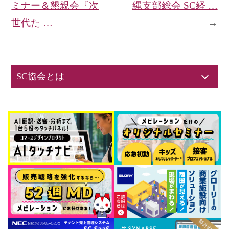
ミナー＆懇親会『次
縄支部総会 SC経 …
世代た …
→
SC協会とは