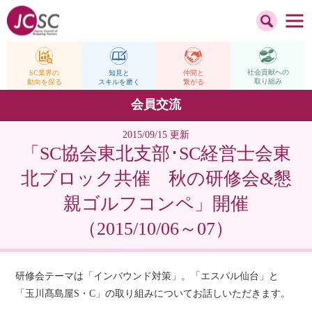
社会貢献への
仲間と
SC業界の
知見と
取り組み
繋がる
動向を探る
スキルを磨く
会員交流
2015/09/15 更新
「SC協会東北支部･SC経営士会東
北ブロック共催 秋の研修会&懇
親ゴルフコンペ」開催
（2015/10/06～07）
研修会テーマは「インバウンド対策」。「エスパル仙台」と
「玉川髙島屋S・C」の取り組みについてお話しいただきます。