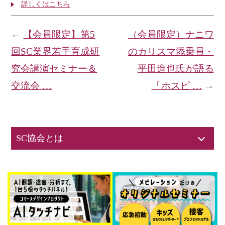
詳しくはこちら
←
【会員限定】第5
（会員限定）ナニワ
回SC業界若手育成研
のカリスマ添乗員・
究会講演セミナー＆
平田進也氏が語る
交流会 …
「ホスピ …
→
SC協会とは