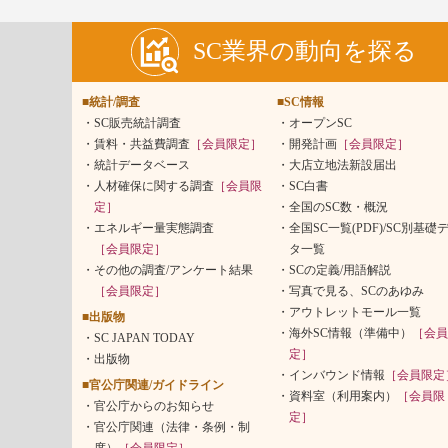
SC業界の動向を探る
■統計/調査
■SC情報
SC販売統計調査
オープンSC
賃料・共益費調査
［会員限定］
開発計画
［会員限定］
統計データベース
大店立地法新設届出
人材確保に関する調査
［会員限
SC白書
定］
全国のSC数・概況
エネルギー量実態調査
全国SC一覧(PDF)/SC別基礎
［会員限定］
タ一覧
その他の調査/アンケート結果
SCの定義/用語解説
［会員限定］
写真で見る、SCのあゆみ
アウトレットモール一覧
■出版物
海外SC情報（準備中）
［会員
SC JAPAN TODAY
定］
出版物
インバウンド情報
［会員限定
■官公庁関連/ガイドライン
資料室（利用案内）
［会員限
官公庁からのお知らせ
定］
官公庁関連（法律・条例・制
度）
［会員限定］