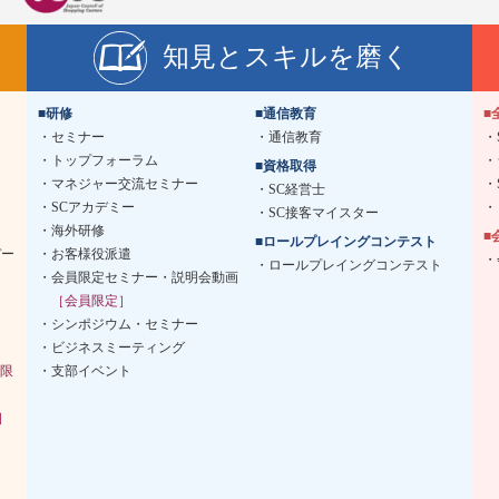
知見とスキルを磨く
■研修
■通信教育
■
セミナー
通信教育
トップフォーラム
■資格取得
マネジャー交流セミナー
SC経営士
SCアカデミー
SC接客マイスター
海外研修
■
■ロールプレイングコンテスト
デー
お客様役派遣
ロールプレイングコンテスト
会員限定セミナー・説明会動画
［会員限定］
シンポジウム・セミナー
ビジネスミーティング
限
支部イベント
］