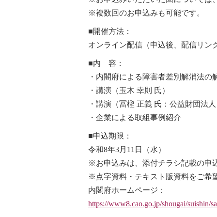
※複数回のお申込みも可能です。
■開催方法：
オンライン配信（申込後、配信リン
■内 容：
・内閣府による障害者差別解消法の
・講演（玉木 幸則 氏）
・講演（冨樫 正義 氏：公益財団法人
・企業による取組事例紹介
■申込期限：
令和8年3月11日（水）
※お申込みは、添付チラシ記載の申
※点字資料・テキスト版資料をご希望
内閣府ホームページ：
https://www8.cao.go.jp/shougai/suishin/s