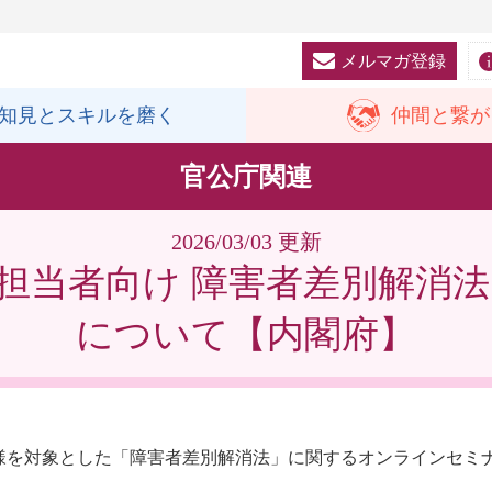
メルマガ登録
知見と
スキルを磨く
仲間と
繋が
官公庁関連
2026/03/03 更新
担当者向け 障害者差別解消
について【内閣府】
様を対象とした「障害者差別解消法」に関するオンラインセミ