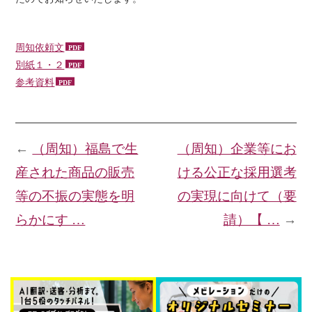
周知依頼文
別紙１・２
参考資料
←
（周知）福島で生
（周知）企業等にお
産された商品の販売
ける公正な採用選考
等の不振の実態を明
の実現に向けて（要
らかにす …
請）【 …
→