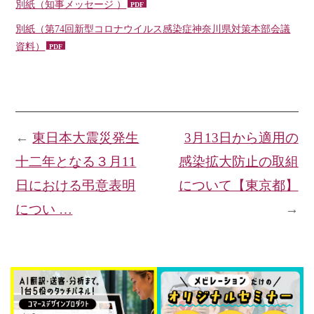
別紙（知事メッセージ ）
別紙（第74回新型コロナウイルス感染症神奈川県対策本部会議
資料）
←
東日本大震災発生
3月13日から適用の
十二年となる３月11
感染拡大防止の取組
日における弔意表明
について【東京都】
につい …
→