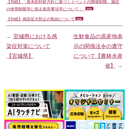
【別紙】「基本的対処方針に基づくイベントの開催制限、施設
の使用制限等に係る留意事項等について」_
【別紙】感染拡大防止の取組について
←
宮城県における感
生鮮食品の原産地表
染症対策について
示の関係法令の遵守
【宮城県】
について【農林水産
省】
→