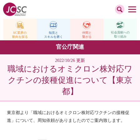
社会貢献への
仲間と
SC業界の
知見と
取り組み
繋がる
動向を探る
スキルを磨く
官公庁関連
2022/10/26 更新
職域におけるオミクロン株対応ワ
クチンの接種促進について【東京
都】
東京都より「職域におけるオミクロン株対応ワクチンの接種促
進」について、周知依頼がありましたのでご案内致します。