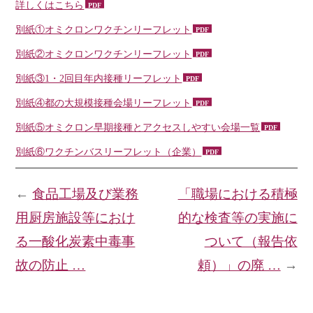
詳しくはこちら
別紙①オミクロンワクチンリーフレット
別紙②オミクロンワクチンリーフレット
別紙③1・2回目年内接種リーフレット
別紙④都の大規模接種会場リーフレット
別紙⑤オミクロン早期接種とアクセスしやすい会場一覧
別紙⑥ワクチンバスリーフレット（企業）
←
食品工場及び業務
「職場における積極
用厨房施設等におけ
的な検査等の実施に
る一酸化炭素中毒事
ついて（報告依
故の防止 …
頼）」の廃 …
→