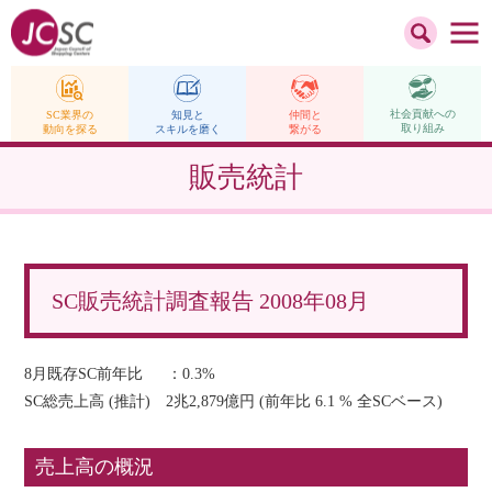
社会貢献への
仲間と
SC業界の
知見と
取り組み
繋がる
動向を探る
スキルを磨く
販売統計
SC販売統計調査報告 2008年08月
8月既存SC前年比 ：0.3%
SC総売上高 (推計) 2兆2,879億円 (前年比 6.1 % 全SCベース)
売上高の概況