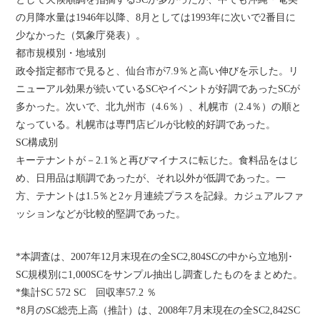
の月降水量は1946年以降、8月としては1993年に次いで2番目に
少なかった（気象庁発表）。
都市規模別・地域別
政令指定都市で見ると、仙台市が7.9％と高い伸びを示した。リ
ニューアル効果が続いているSCやイベントが好調であったSCが
多かった。次いで、北九州市（4.6％）、札幌市（2.4％）の順と
なっている。札幌市は専門店ビルが比較的好調であった。
SC構成別
キーテナントが－2.1％と再びマイナスに転じた。食料品をはじ
め、日用品は順調であったが、それ以外が低調であった。一
方、テナントは1.5％と2ヶ月連続プラスを記録。カジュアルファ
ッションなどが比較的堅調であった。
*本調査は、2007年12月末現在の全SC2,804SCの中から立地別･
SC規模別に1,000SCをサンプル抽出し調査したものをまとめた。
*集計SC 572 SC 回収率57.2 ％
*8月のSC総売上高（推計）は、2008年7月末現在の全SC2,842SC