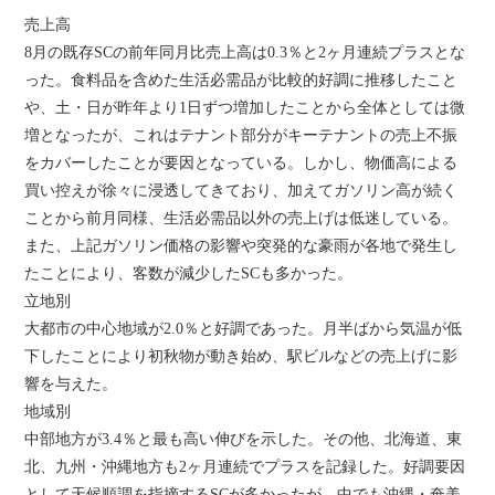
売上高
8月の既存SCの前年同月比売上高は0.3％と2ヶ月連続プラスとな
った。食料品を含めた生活必需品が比較的好調に推移したこと
や、土・日が昨年より1日ずつ増加したことから全体としては微
増となったが、これはテナント部分がキーテナントの売上不振
をカバーしたことが要因となっている。しかし、物価高による
買い控えが徐々に浸透してきており、加えてガソリン高が続く
ことから前月同様、生活必需品以外の売上げは低迷している。
また、上記ガソリン価格の影響や突発的な豪雨が各地で発生し
たことにより、客数が減少したSCも多かった。
立地別
大都市の中心地域が2.0％と好調であった。月半ばから気温が低
下したことにより初秋物が動き始め、駅ビルなどの売上げに影
響を与えた。
地域別
中部地方が3.4％と最も高い伸びを示した。その他、北海道、東
北、九州・沖縄地方も2ヶ月連続でプラスを記録した。好調要因
として天候順調を指摘するSCが多かったが、中でも沖縄・奄美