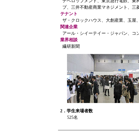
デベロップメント、東京急行電鉄、東
プ、三井不動産商業マネジメント、三
テナント
ザ・クロックハウス、大創産業、玉屋
関連企業
アール・シイーテイー・ジャパン、コ
業界相談
繊研新聞
2．学生来場者数
525名