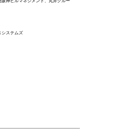
急阪神ビルマネジメント、丸井グルー
スシステムズ