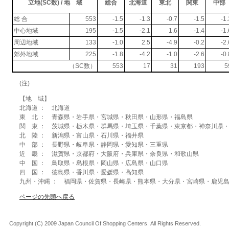
立地(SC数) / 地 域
総合
北海道
東北
関東
中部
総 合
553
-1.5
-1.3
-0.7
-1.5
-1.
中心地域
195
-1.5
-2.1
1.6
-1.4
-1.
周辺地域
133
-1.0
2.5
-4.9
-0.2
-2.
郊外地域
225
-1.8
-4.2
-1.0
-2.6
-0.
（SC数）
553
17
31
193
5
(注)
【地 域】
北海道 ： 北海道
東 北 ： 青森県・岩手県・宮城県・秋田県・山形県・福島県
関 東 ： 茨城県・栃木県・群馬県・埼玉県・千葉県・東京都・神奈川県
北 陸 ： 新潟県・富山県・石川県・福井県
中 部 ： 長野県・岐阜県・静岡県・愛知県・三重県
近 畿 ： 滋賀県・京都府・大阪府・兵庫県・奈良県・和歌山県
中 国 ： 鳥取県・島根県・岡山県・広島県・山口県
四 国 ： 徳島県・香川県・愛媛県・高知県
九州・沖縄 ： 福岡県・佐賀県・長崎県・熊本県・大分県・宮崎県・鹿児
ページの先頭へ戻る
Copyright (C) 2009 Japan Council Of Shopping Centers. All Rights Reserved.