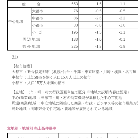
総 合
553
-1.5
-1.1
大都市
76
-0.5
-0.5
中都市
86
-2.6
-2.2
中心地域
小都市
33
-3.0
-1.6
小 計
195
-1.5
-1.1
周 辺 地 域
133
-1.0
-0.1
郊 外 地 域
225
-1.8
-1.8
(注)
【都市規模】
大都市 ：政令指定都市（札幌･仙台・千葉・東京区部・川崎・横浜・名古屋
中都市 ：上記都市を除く人口15万人以上の都市
小都市 ：人口15万人未満の都市
【立地】（市・町・村の行政区画単位で区分 ※地域の説明内容は暫定）
中心(商業)地域 ：当該市・町・村の商業機能が集積した中心市街地
周辺(商業)地域 ：中心地域に隣接した商業・行政・ビジネス等の都市機能
郊外地域 ：都市郊外で住宅地・農地等が展開されている地域
立地別・地域別 売上高伸長率