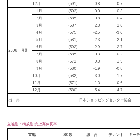
12月
(591)
-0.8
-0.7
1月
(592)
0.0
0.3
2月
(585)
0.8
0.4
3月
(587)
2.3
2.6
4月
(575)
-2.5
-3.0
5月
(581)
-2.3
-2.1
6月
(592)
-2.9
-2.7
2008 月別
7月
(585)
0.3
0.2
8月
(572)
0.3
1.5
9月
(580)
-1.9
-0.8
10月
(582)
-3.0
-1.7
11月
(571)
-1.3
-0.6
12月
(580)
-5.4
-4.7
出 典
日本ショッピングセンター協会
立地別・構成別 売上高伸長率
立地
SC数
総 合
テナント
キーテ