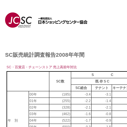
SC販売統計調査報告2008年年間
SC・百貨店・チェーンストア 売上高前年対比
S C
SC数
既 存 S C
SC総合
テナント
キーテナ
00年
(185)
-3.4
-3.1
01年
(255)
-2.2
-1.4
02年
(328)
-2.1
-2.1
03年
(462)
-1.6
-0.8
年 別
04年
(522)
-1.7
-0.9
05年
(550)
0.3
1.5