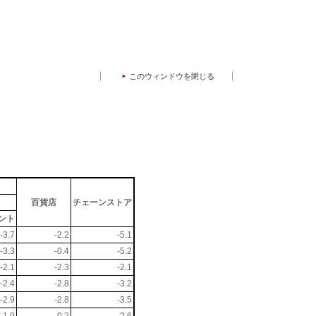
このウィンドウを閉じる
百貨店
チェーンストア
ント
-3.7
-2.2
-5.1
-3.3
-0.4
-5.2
-2.1
-2.3
-2.1
-2.4
-2.8
-3.2
-2.9
-2.8
-3.5
-1.9
-0.2
-2.6