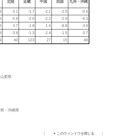
北陸
近畿
中国
四国
九州・沖縄
3
-3.1
-1.7
-2.1
-2.5
-0.6
6
-5.9
-2.0
-2.2
-2.0
-0.3
6
3.7
-1.9
1.4
-8.8
-3.6
8
-3.8
-1.3
-2.4
-1.5
0.7
9
40
123
27
15
48
・山梨県
島県・沖縄県
このウィンドウを閉じる