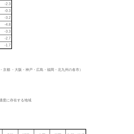
-2.3
-0.3
-3.2
-4.8
-3.3
-2.7
-1.7
 ・京都 ・大阪・神戸・広島・福岡・北九州の各市）
が適度に存在する地域